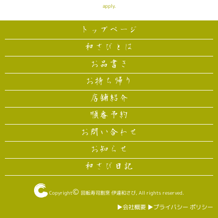
apply.
トップページ
和さびとは
お品書き
お持ち帰り
店舗紹介
順番予約
お問い合わせ
お知らせ
和さび日記
©
Copyright
回転寿司割烹 伊達和さび
, All rights reserved.
▶︎会社概要
▶︎プライバシー ポリシー