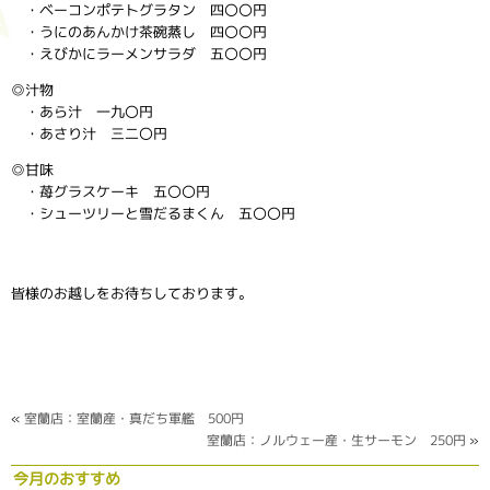
・ベーコンポテトグラタン 四〇〇円
・うにのあんかけ茶碗蒸し 四〇〇円
・えびかにラーメンサラダ 五〇〇円
◎汁物
・あら汁 一九〇円
・あさり汁 三二〇円
◎甘味
・苺グラスケーキ 五〇〇円
・シューツリーと雪だるまくん 五〇〇円
皆様のお越しをお待ちしております。
«
室蘭店：室蘭産・真だち軍艦 500円
室蘭店：ノルウェー産・生サーモン 250円
»
今月のおすすめ