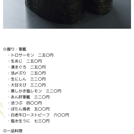
◎握り・軍艦
・トロサーモン 二五〇円
・生あじ 二五〇円
・漬まぐろ 二五〇円
・活〆ぶり 二五〇円
・生にしん 三二〇円
・大甘えび 三二〇円
・蒸しかき塩レモン 三二〇円
・あん肝軍艦 三二〇円
・活つぶ 四〇〇円
・ぼたん海老 五〇〇円
・白老牛ローストビーフ 六〇〇円
・塩水生うに 七三〇円
◎一品料理