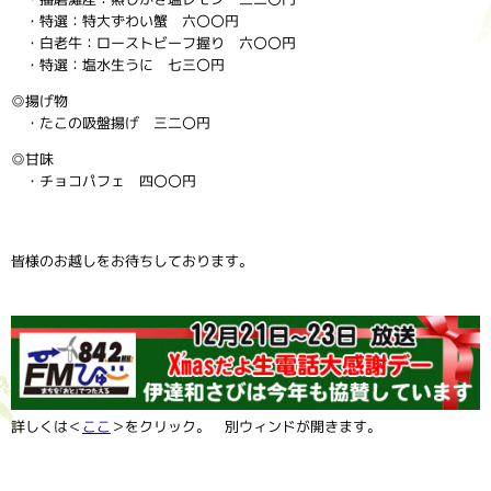
・特選：特大ずわい蟹 六〇〇円
・白老牛：ローストビーフ握り 六〇〇円
・特選：塩水生うに 七三〇円
◎揚げ物
・たこの吸盤揚げ 三二〇円
◎甘味
・チョコパフェ 四〇〇円
皆様のお越しをお待ちしております。
詳しくは＜
ここ
＞をクリック。 別ウィンドが開きます。