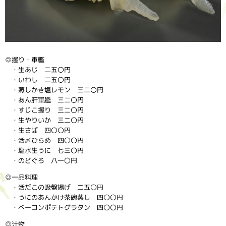
◎握り・軍艦
・生あじ 二五〇円
・いわし 二五〇円
・蒸しかき塩レモン 三二〇円
・あん肝軍艦 三二〇円
・すじこ握り 三二〇円
・生やりいか 三二〇円
・生さば 四〇〇円
・活〆ひらめ 四〇〇円
・塩水生うに 七三〇円
・のどぐろ 八一〇円
◎一品料理
・活だこの吸盤揚げ 二五〇円
・うにのあんかけ茶碗蒸し 四〇〇円
・ベーコンポテトグラタン 四〇〇円
◎汁物