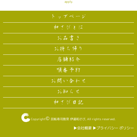
apply.
トップページ
和さびとは
お品書き
お持ち帰り
店舗紹介
順番予約
お問い合わせ
お知らせ
和さび日記
©
Copyright
回転寿司割烹 伊達和さび
, All rights reserved.
▶︎会社概要
▶︎プライバシー ポリシー