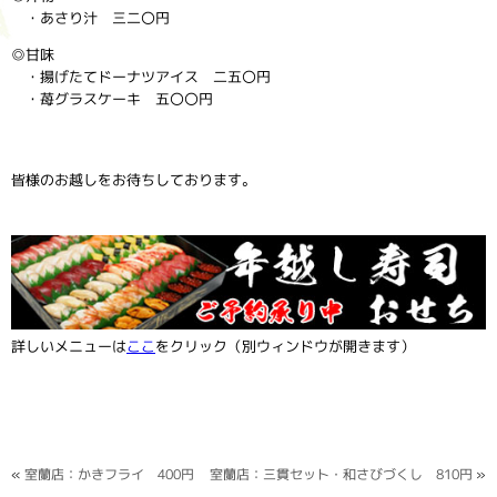
・あさり汁 三二〇円
◎甘味
・揚げたてドーナツアイス 二五〇円
・苺グラスケーキ 五〇〇円
皆様のお越しをお待ちしております。
詳しいメニューは
ここ
をクリック（別ウィンドウが開きます）
«
室蘭店：かきフライ 400円
室蘭店：三貫セット・和さびづくし 810円
»