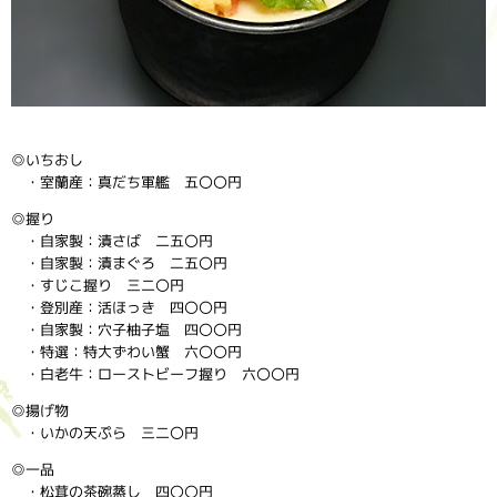
◎いちおし
・室蘭産：真だち軍艦 五〇〇円
◎握り
・自家製：漬さば 二五〇円
・自家製：漬まぐろ 二五〇円
・すじこ握り 三二〇円
・登別産：活ほっき 四〇〇円
・自家製：穴子柚子塩 四〇〇円
・特選：特大ずわい蟹 六〇〇円
・白老牛：ローストビーフ握り 六〇〇円
◎揚げ物
・いかの天ぷら 三二〇円
◎一品
・松茸の茶碗蒸し 四〇〇円