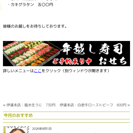
・カキグラタン 五〇〇円
皆様のお越しをお待ちしております。
詳しいメニューは
ここ
をクリック（別ウィンドウが開きます）
«
伊達本店：塩水生うに 730円
伊達本店：白老牛ローストビーフ 600円
»
今月のおすすめ
2026年8月1日