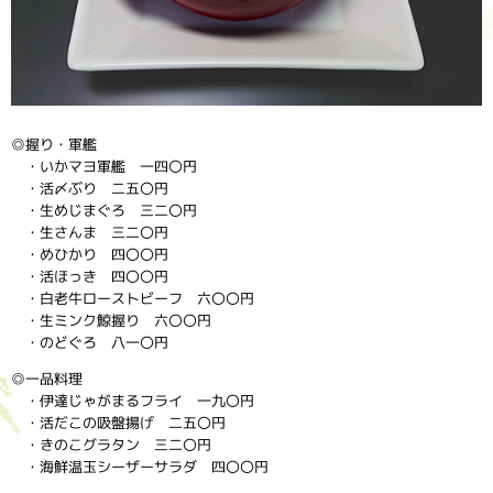
◎握り・軍艦
・いかマヨ軍艦 一四〇円
・活〆ぶり 二五〇円
・生めじまぐろ 三二〇円
・生さんま 三二〇円
・めひかり 四〇〇円
・活ほっき 四〇〇円
・白老牛ローストビーフ 六〇〇円
・生ミンク鯨握り 六〇〇円
・のどぐろ 八一〇円
◎一品料理
・伊達じゃがまるフライ 一九〇円
・活だこの吸盤揚げ 二五〇円
・きのこグラタン 三二〇円
・海鮮温玉シーザーサラダ 四〇〇円