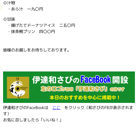
◎汁物
・あら汁 一九〇円
◎甘味
・揚げたてドーナツアイス 二五〇円
・抹茶椀プリン 四〇〇円
皆様のお越しをお待ちしております。
伊達和さびのFaceBookは
ここ
をクリック（和さびのFBが表示されま
す）
お気に召しましたら「いいね！」