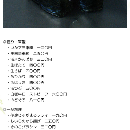
◎握り・軍艦
・いかマヨ軍艦 一四〇円
・生白魚軍艦 二五〇円
・活〆かんぱち 三二〇円
・生ほたて 四〇〇円
・生さば 四〇〇円
・めひかり 四〇〇円
・活ほっき 四〇〇円
・活つぶ 五〇〇円
・白老牛ローストビーフ 六〇〇円
・のどぐろ 八一〇円
◎一品料理
・伊達じゃがまるフライ 一九〇円
・しいらのから揚げ 二五〇円
・きのこグラタン 三二〇円