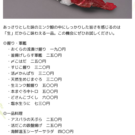
あっさりとした味のミンク鯨の中にしっかりした旨さを感じるのは
「生」だからこ味わえる一品。この機会にぜひお試しください。
◎握り・軍艦
・おくらの浅漬け握り 一九〇円
・釜揚げしらす軍艦 二五〇円
・〆こはだ 二五〇円
・すじこ握り 三二〇円
・活〆かんぱち 三二〇円
・天然生めじまぐろ 三二〇円
・生ミンク鯨握り 五〇〇円
・本まぐろ中トロ 五〇〇円
・どさんこづくし 六〇〇円
・塩水生うに 七三〇円
◎一品料理
・アスパラの天ぷら 二五〇円
・活だこの吸盤揚げ 二五〇円
・海鮮温玉シーザーサラダ 四〇〇円