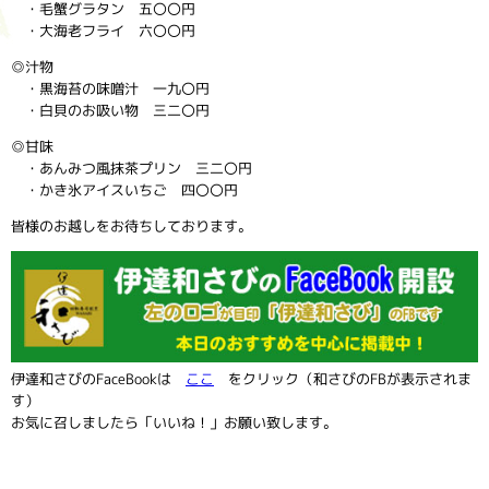
・毛蟹グラタン 五〇〇円
・大海老フライ 六〇〇円
◎汁物
・黒海苔の味噌汁 一九〇円
・白貝のお吸い物 三二〇円
◎甘味
・あんみつ風抹茶プリン 三二〇円
・かき氷アイスいちご 四〇〇円
皆様のお越しをお待ちしております。
伊達和さびのFaceBookは
ここ
をクリック（和さびのFBが表示されま
す）
お気に召しましたら「いいね！」お願い致します。