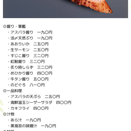
◎握り・軍艦
・アスパラ握り 一九〇円
・活〆天然ぶり 一九〇円
・あおりいか 二五〇円
・生サーモン 二五〇円
・すじこ握り 三二〇円
・紅鮭握り 三二〇円
・炙り時しらず 三二〇円
・めひかり握り 四〇〇円
・牛タン握り 五〇〇円
・のどぐろ 八一〇円
◎一品料理
・アスパラの天ぷら 二五〇円
・海鮮温玉シーザーサラダ 四〇〇円
・カキフライ 四〇〇円
◎汁物
・あら汁 一九〇円
・黒海苔の味噌汁 一九〇円