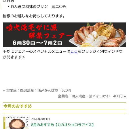
◎甘味
・あんみつ風抹茶プリン 三二〇円
皆様のお越しをお待ちしております。
毛がにフェアーのスペシャルメニューは
ここ
をクリック＜別ウィンドウ
が開きます＞
«
室蘭店：鹿児島産：活〆かんぱち 320円
室蘭店：噴火湾産・活〆まつかわ 400円
»
今月のおすすめ
2026年8月1日
8月のおすすめ【カカオショコラアイス】