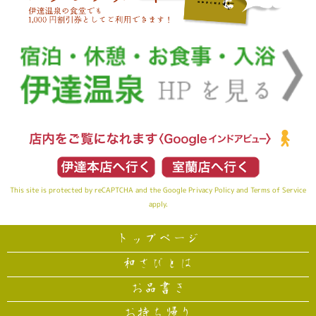
This site is protected by reCAPTCHA and the Google
Privacy Policy
and
Terms of Service
apply.
トップページ
和さびとは
お品書き
お持ち帰り