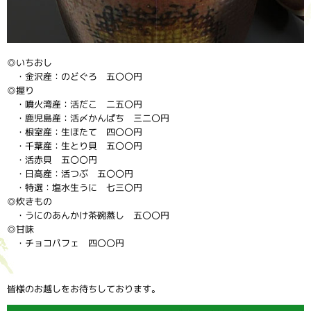
◎いちおし
・金沢産：のどぐろ 五〇〇円
◎握り
・噴火湾産：活だこ 二五〇円
・鹿児島産：活〆かんぱち 三二〇円
・根室産：生ほたて 四〇〇円
・千葉産：生とり貝 五〇〇円
・活赤貝 五〇〇円
・日高産：活つぶ 五〇〇円
・特選：塩水生うに 七三〇円
◎炊きもの
・うにのあんかけ茶碗蒸し 五〇〇円
◎甘味
・チョコパフェ 四〇〇円
皆様のお越しをお待ちしております。