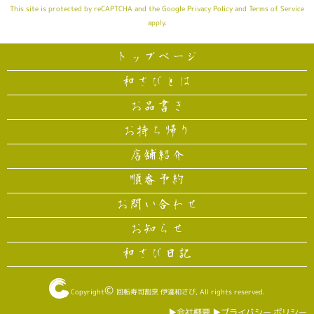
This site is protected by reCAPTCHA and the Google
Privacy Policy
and
Terms of Service
apply.
トップページ
和さびとは
お品書き
お持ち帰り
店舗紹介
順番予約
お問い合わせ
お知らせ
和さび日記
©
Copyright
回転寿司割烹 伊達和さび
, All rights reserved.
▶︎会社概要
▶︎プライバシー ポリシー