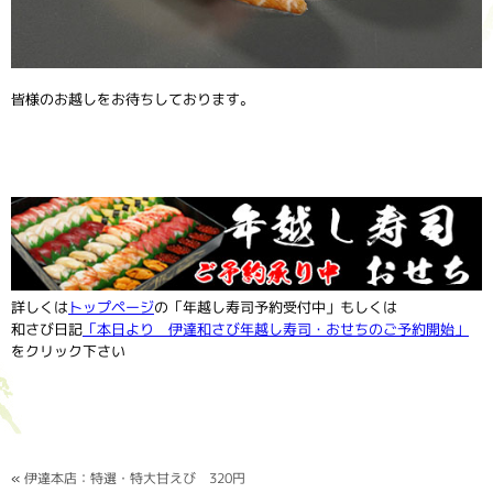
皆様のお越しをお待ちしております。
詳しくは
トップページ
の「年越し寿司予約受付中」もしくは
和さび日記
「本日より 伊達和さび年越し寿司・おせちのご予約開始」
をクリック下さい
«
伊達本店：特選・特大甘えび 320円