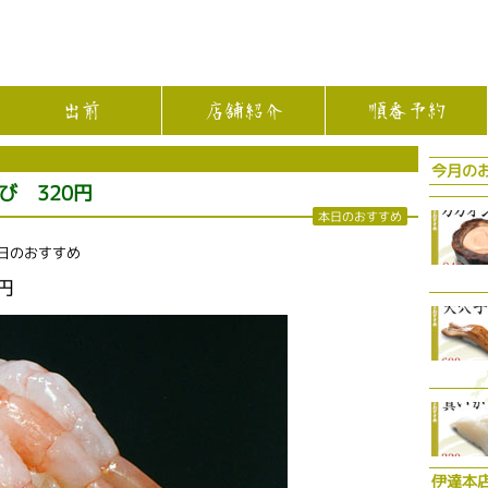
出前
店舗紹介
順番予約
今月の
び 320円
本日のおすすめ
日のおすすめ
0円
伊達本