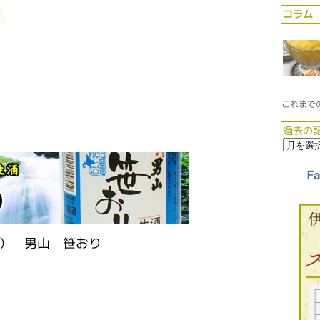
コラム
これまで
過去の
） 男山 笹おり