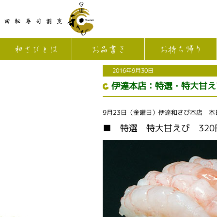
和さびとは
お品書き
お持ち帰り
2016年9月30日
伊達本店：特選・特大甘え
9月23日（金曜日）伊達和さび本店 本
■ 特選 特大甘えび 32