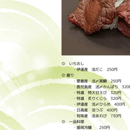
◎ いちおし
・伊達産 活だこ 250円
◎ 握り
・愛媛産 活〆真鯛 250円
・鹿児島産 活〆かんぱち 32
・特選 特大甘えび 320円
・特選 炙りくじら 320円
・伊達産 活〆ひらめ 400円
・日高産 活つぶ 400円
・有珠産 活あわび 730円
◎ 一品料理
・盛岡冷麺 250円