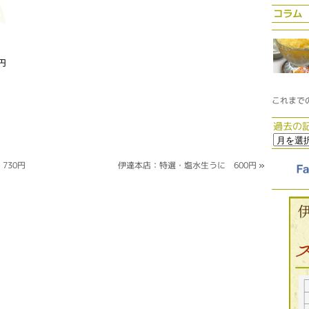
コラム
0円
これまで
過去の
730円
伊達本店：特選・塩水生うに 600円
»