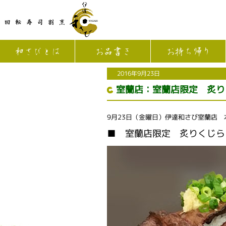
和さびとは
お品書き
お持ち帰り
2016年9月23日
室蘭店：室蘭店限定 炙り
9月23日（金曜日）伊達和さび室蘭店
■ 室蘭店限定 炙りくじら