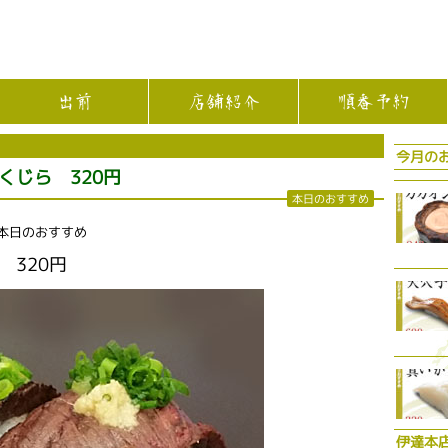
出前
店舗紹介
順番予約
今月の
くじら 320円
本日のおすすめ
 本日のおすすめ
 320円
伊達本