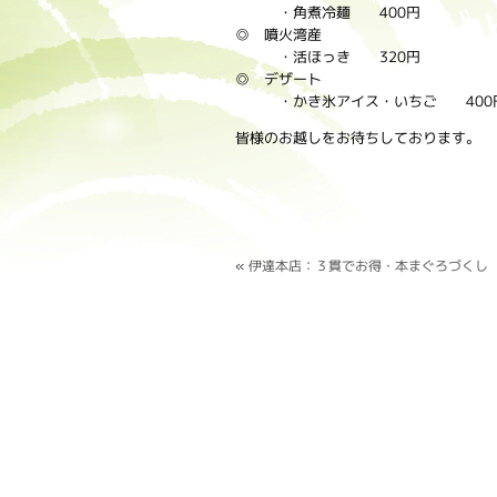
・角煮冷麺 400円
◎ 噴火湾産
・活ほっき 320円
◎ デザート
・かき氷アイス・いちご 40
皆様のお越しをお待ちしております。
«
伊達本店：３貫でお得・本まぐろづくし 