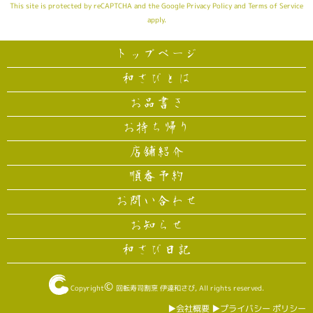
This site is protected by reCAPTCHA and the Google
Privacy Policy
and
Terms of Service
apply.
トップページ
和さびとは
お品書き
お持ち帰り
店舗紹介
順番予約
お問い合わせ
お知らせ
和さび日記
©
Copyright
回転寿司割烹 伊達和さび
, All rights reserved.
▶︎会社概要
▶︎プライバシー ポリシー