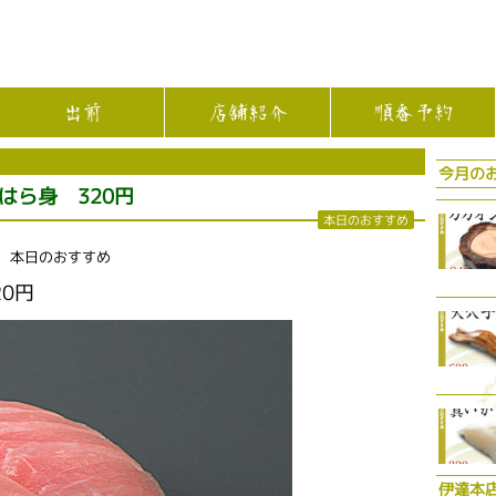
出前
店舗紹介
順番予約
今月の
はら身 320円
本日のおすすめ
店 本日のおすすめ
0円
伊達本