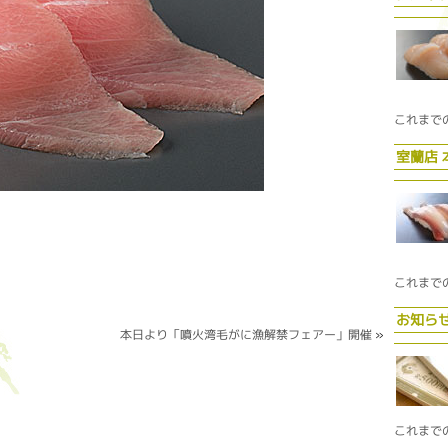
これまで
室蘭店
これまで
お知ら
本日より「噴火湾毛がに漁解禁フェアー」開催
»
これまで