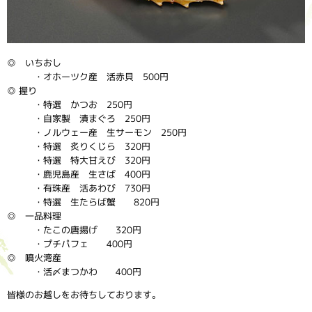
◎ いちおし
・オホーツク産 活赤貝 500円
◎ 握り
・特選 かつお 250円
・自家製 漬まぐろ 250円
・ノルウェー産 生サーモン 250円
・特選 炙りくじら 320円
・特選 特大甘えび 320円
・鹿児島産 生さば 400円
・有珠産 活あわび 730円
・特選 生たらば蟹 820円
◎ 一品料理
・たこの唐揚げ 320円
・プチパフェ 400円
◎ 噴火湾産
・活〆まつかわ 400円
皆様のお越しをお待ちしております。