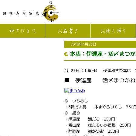
和さびとは
お品書き
お持ち帰り
2016年4月23日
本店：伊達産・活〆まつか
4月23日（土曜日） 伊達和さび本店
■ 伊達産 活〆まつかわ 
◎ いちおし
・3貫でお得 本まぐろづくし 730
◎ 握り
・伊達産 活だこ 250円
・富山産 ほたるいか軍艦 250円
・静岡産 初がつお 250円