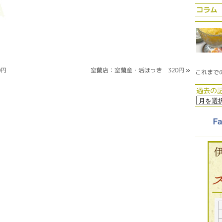
コラム
0円
室蘭店：室蘭産・活ほっき 320円
»
これまで
過去の