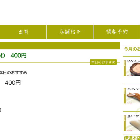
出前
店舗紹介
順番予約
今月の
わ 400円
本日のおすすめ
 本日のおすすめ
400円
円
伊達本