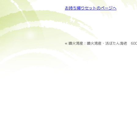
お持ち帰りセットのページへ
«
噴火湾産：噴火湾産・活ぼたん海老 60