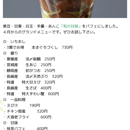
黒豆・甘栗・白玉・羊羹・あんこ
「和の甘味」
をパフェにしました。
４月からのグランドメニューです。ぜひお試し下さい。
◎ いちおし
・3貫でお得 本まぐろづくし 730円
◎ 握り
・愛媛産 活〆桜鯛 250円
・宮城産 生あじ 250円
・静岡産 初がつお 250円
・長崎産 活〆天然ぶり 320円
・特選 特大甘えび 320円
・長崎産 生さば 400円
・特選 特大ずわい蟹 600円
◎ 一品料理
・えび汁 190円
・チキン南蛮 320円
・大海老フライ 600円
◎ 甘味
・抹茶パフェ 400円