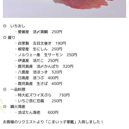
◎ いちおし
・愛媛産 活〆真鯛 250円
◎ 握り
・自家製 五目太巻き 190円
・根室産 生にしん 250円
・ノルウェー産 生サーモン 250円
・伊達産 活だこ 250円
・鹿児島産 活〆かんぱち 320円
・八雲産 活ほっき 320円
・日高産 活つぶ 400円
・鹿児島産 生さば 400円
◎ 一品料理
・特大紅ズワイ天ぷら 730円
・いちご杏仁豆腐 250円
◎ 噴火湾産
・活ぼたん海老 600円
お客様のリクエストより「こまいっ子軍艦」入荷しました！