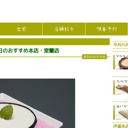
出前
店舗紹介
順番予約
今月の
日のおすすめ本店・室蘭店
本日のおすすめ
伊達本