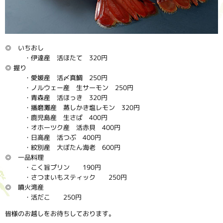
◎ いちおし
・伊達産 活ほたて 320円
◎ 握り
・愛媛産 活〆真鯛 250円
・ノルウェー産 生サーモン 250円
・青森産 活ほっき 320円
・播磨灘産 蒸しかき塩レモン 320円
・鹿児島産 生さば 400円
・オホーツク産 活赤貝 400円
・日高産 活つぶ 400円
・紋別産 大ぼたん海老 600円
◎ 一品料理
・こく旨プリン 190円
・さつまいもスティック 250円
◎ 噴火湾産
・活だこ 250円
皆様のお越しをお待ちしております。