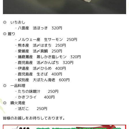
◎ いちおし
・八雲産 活ほっき 320円
◎ 握り
・ノルウェー産 生サーモン 250円
・熊本産 活〆はまち 250円
・愛媛産 活〆真鯛 250円
・播磨灘産 蒸しかき塩レモン 320円
・鹿児島産 活〆かんぱち 320円
・伊達産 活〆ひらめ 400円
・鹿児島産 生さば 400円
・紋別産 大ぼたん海老 600円
◎ 一品料理
・たちの味噌汁 250円
・かきフライ 400円
◎ 噴火湾産
・活だこ 250円
皆様のお越しをお待ちしております。