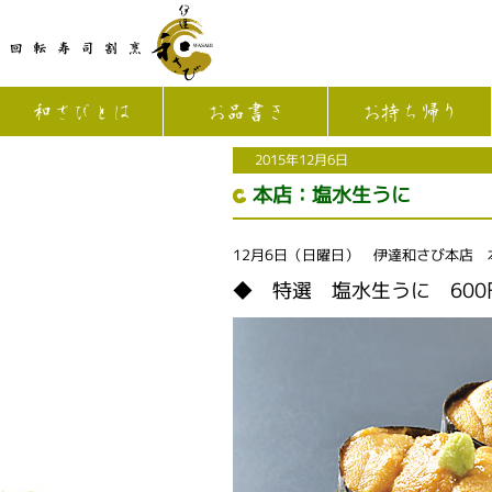
和さびとは
お品書き
お持ち帰り
2015年12月6日
本店：塩水生うに
12月6日（日曜日） 伊達和さび本店
◆ 特選 塩水生うに 600