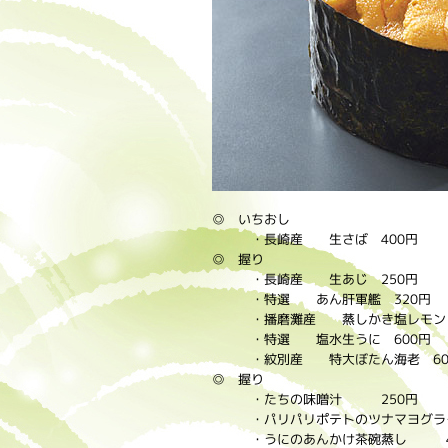
◎ いちおし
・長崎産 生さば 400円
◎ 握り
・長崎産 生あじ 250円
・特選 あん肝軍艦 320円
・播磨灘産 蒸しかき塩レモン 
・特選 塩水生うに 600円
・紋別産 特大ぼたん海老 60
◎ 握り
・たちの味噌汁 250円
・パリパリポテトのツナマヨグラ
・うにのあんかけ茶碗蒸し 4