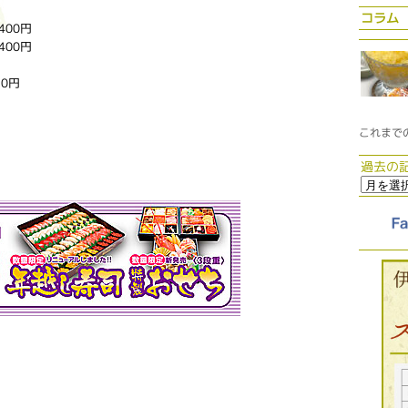
コラム
00円
00円
0円
これまで
過去の