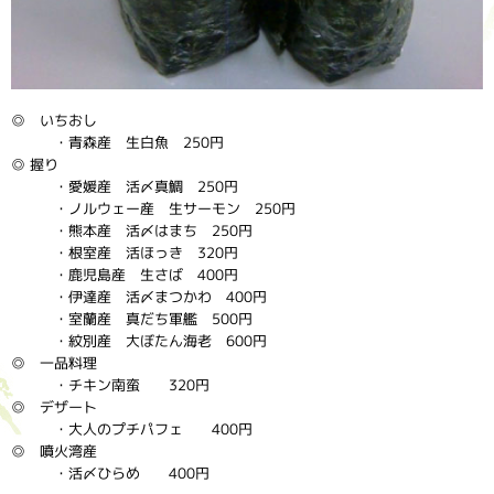
◎ いちおし
・青森産 生白魚 250円
◎ 握り
・愛媛産 活〆真鯛 250円
・ノルウェー産 生サーモン 250円
・熊本産 活〆はまち 250円
・根室産 活ほっき 320円
・鹿児島産 生さば 400円
・伊達産 活〆まつかわ 400円
・室蘭産 真だち軍艦 500円
・紋別産 大ぼたん海老 600円
◎ 一品料理
・チキン南蛮 320円
◎ デザート
・大人のプチパフェ 400円
◎ 噴火湾産
・活〆ひらめ 400円