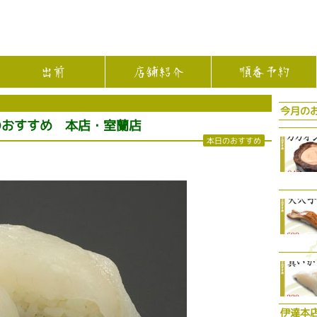
出前
店舗紹介
順番予約
今月の
のおすすめ 本店・室蘭店
本日のおすすめ
伊達本