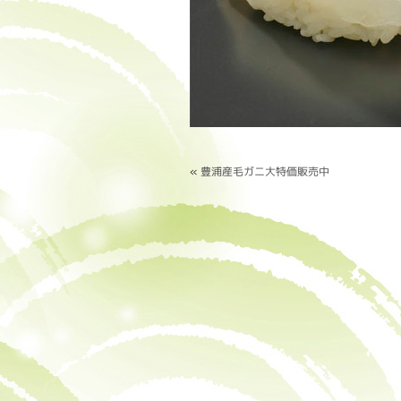
«
豊浦産毛ガニ大特価販売中