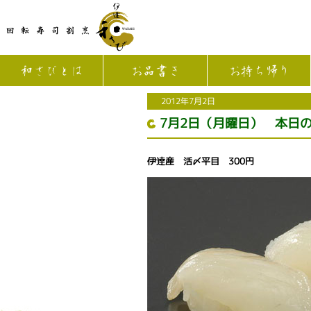
和さびとは
お品書き
お持ち帰り
2012年7月2日
7月2日（月曜日） 本日
伊逹産 活〆平目 300円